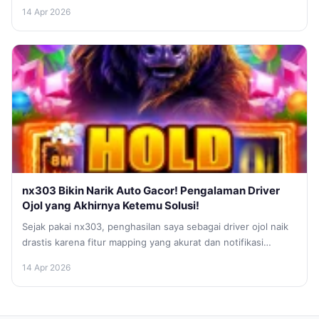
membandingkan harga untuk pengeluaran keluarga.
14 Apr 2026
nx303 Bikin Narik Auto Gacor! Pengalaman Driver
Ojol yang Akhirnya Ketemu Solusi!
Sejak pakai nx303, penghasilan saya sebagai driver ojol naik
drastis karena fitur mapping yang akurat dan notifikasi
hotspot orderan. Ini...
14 Apr 2026